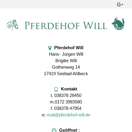
Pferdehof Will
Hans- Jürgen Will
Brigitte Will
Gothenweg 14
17419 Seebad Ahlbeck
Kontakt
t.
038378 28450
m.
0172 3983580
f.
038378 47954
e:
mail@pferdehof-will.de
Geöffnet :