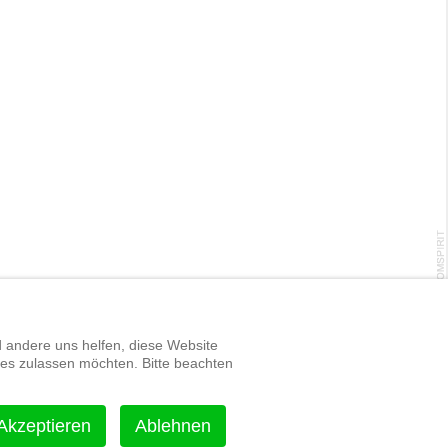
d andere uns helfen, diese Website
ies zulassen möchten. Bitte beachten
Impressum
Links
Datenschutzerklärung
Akzeptieren
Ablehnen