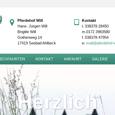
Pferdehof Will
Kontakt
Hans- Jürgen Will
t.
038378 28450
Brigitte Will
m.
0172 3983580
Gothenweg 14
f.
038378 47954
17419 Seebad Ahlbeck
e:
mail@pferdehof-w
SCHFAHRTEN
KONTAKT
ANFAHRT
GALERIE
Herzlich
Herzlich
Herzlich