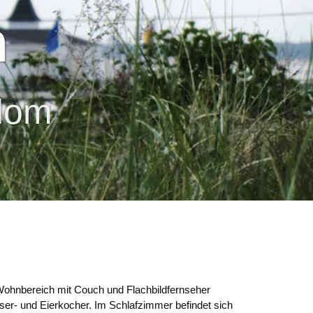
n
n
n
edom
m
m
Wohnbereich mit Couch und Flachbildfernseher
ser- und Eierkocher. Im Schlafzimmer befindet sich