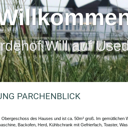
Willkomme
Willkomme
Willkomme
rdehof Will auf Us
Pferdehof Will auf Usedo
Pferdehof Will auf Usedo
UNG PARCHENBLICK
1. Obergeschoss des Hauses und ist ca. 50m² groß. Im gemütlichen 
maschine, Backofen, Herd, Kühlschrank mit Gefrierfach, Toaster, Was